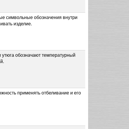
ые символьные обозначения внутри
ивать изделие.
ри утюга обозначают температурный
й.
ожность применять отбеливание и его