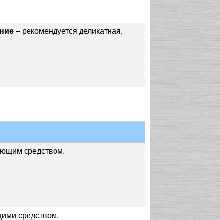
ание
– рекомендуется деликатная,
яющим средством.
щими средством.