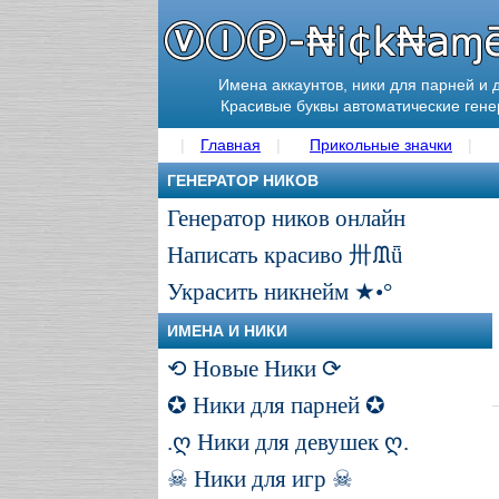
Имена аккаунтов, ники для парней и 
Красивые буквы автоматические ген
Главная
Прикольные значки
ГЕНЕРАТОР НИКОВ
Генератор ников онлайн
Написать красиво 卅ᙢǖ
Украсить никнейм ★•°
ИМЕНА И НИКИ
⟲ Новые Ники ⟳
✪ Ники для парней ✪
.ღ Ники для девушек ღ.
☠ Ники для игр ☠