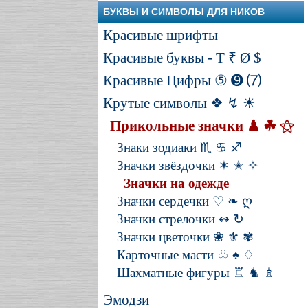
БУКВЫ И СИМВОЛЫ ДЛЯ НИКОВ
Красивые шрифты
Красивые буквы - Ŧ ₹ Ø $
Красивые Цифры ⑤ ➒ ⑺
Крутые символы ❖ ↯ ☀
Прикольные значки ♟ ☘ ⚝
Знаки зодиаки ♏ ♋ ♐
Значки звёздочки ✶ ✭ ✧
Значки на одежде
Значки сердечки ♡ ❧ ღ
Значки стрелочки ↭ ↻
Значки цветочки ❀ ⚜ ✾
Карточные масти ♧ ♠ ♢
Шахматные фигуры ♖ ♞ ♗
Эмодзи