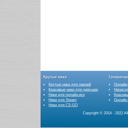
Крутые ники
Генерато
Крутые ники для парней
Онлайн-
Красивые ники для девушек
Написат
Ники для онлайн-игр
Красив
Ники для Steam
Онлайн
Ники для CS:GO
Copyright © 2014 - 2022 