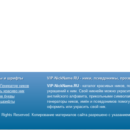
ры и шрифты
VIP-NickName.RU - ники, псевдонимы, проз
Генератор ников
VIP-NickName.RU
- каталог красивых ников, п
ь красиво ник
украшений к ним. Свой никнейм можно украсит
ые буквы
английского алфавита, прикольными символам
 шрифты
генераторы ников, имён и псевдонимов помогу
оформить или украсить свой ник.
All Rights Reserved. Копирование материалов сайта разрешено с указанием