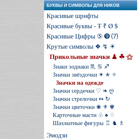
БУКВЫ И СИМВОЛЫ ДЛЯ НИКОВ
Красивые шрифты
Красивые буквы - Ŧ ₹ Ø $
Красивые Цифры ⑤ ➒ ⑺
Крутые символы ❖ ↯ ☀
Прикольные значки ♟ ☘ ⚝
Знаки зодиаки ♏ ♋ ♐
Значки звёздочки ✶ ✭ ✧
Значки на одежде
Значки сердечки ♡ ❧ ღ
Значки стрелочки ↭ ↻
Значки цветочки ❀ ⚜ ✾
Карточные масти ♧ ♠ ♢
Шахматные фигуры ♖ ♞ ♗
Эмодзи