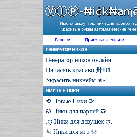
Имена аккаунтов, ники для парней и 
Красивые буквы автоматические ген
Главная
Прикольные значки
ГЕНЕРАТОР НИКОВ
Генератор ников онлайн
Написать красиво 卅ᙢǖ
Украсить никнейм ★•°
ИМЕНА И НИКИ
⟲ Новые Ники ⟳
✪ Ники для парней ✪
.ღ Ники для девушек ღ.
☠ Ники для игр ☠