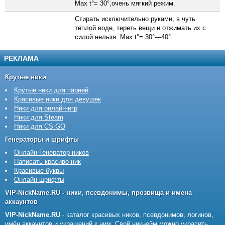
Max t°= 30°,очень мягкий режим.
Стирать исключительно руками, в чуть
тёплой воде, тереть вещи и отжимать их с
силой нельзя. Max t°= 30°—40°.
РЕКЛАМА
Крутые ники
Крутые ники для парней
Красивые ники для девушек
Ники для онлайн-игр
Ники для Steam
Ники для CS:GO
Генераторы и шрифты
Онлайн-Генератор ников
Написать красиво ник
Красивые буквы
Онлайн шрифты
VIP-NickName.RU - ники, псевдонимы, прозвища и имена
аккаунтов
VIP-NickName.RU
- каталог красивых ников, псевдонимов, логинов,
имён аккаунтов и украшений к ним. Свой никнейм можно украсить