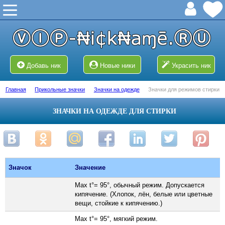
Добавь ник
Новые ники
Украсить ник
Главная
Прикольные значки
Значки на одежде
Значки для режимов стирки
ЗНАЧКИ НА ОДЕЖДЕ ДЛЯ СТИРКИ
Значок
Значение
Max t°= 95°, обычный режим. Допускается
кипячение. (Хлопок, лён, белые или цветные
вещи, стойкие к кипячению.)
Max t°= 95°, мягкий режим.