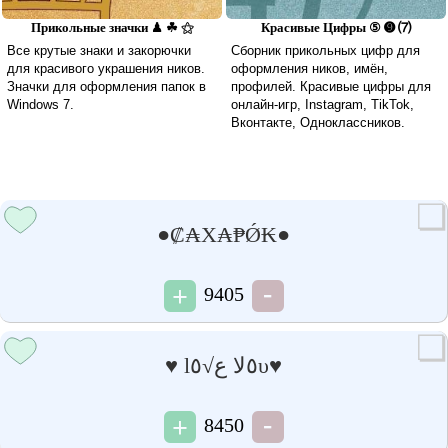
Прикольные значки ♟ ☘ ⚝
Красивые Цифры ⑤ ➒ ⑺
Все крутые знаки и закорючки
Сборник прикольных цифр для
для красивого украшения ников.
оформления ников, имён,
Значки для оформления папок в
профилей. Красивые цифры для
Windows 7.
онлайн-игр, Instagram, TikTok,
Вконтакте, Одноклассников.
●₡₳Х₳₱Ǿ₭●
9405
♥ l٥ﻻ ﻉ√٥υ♥
8450