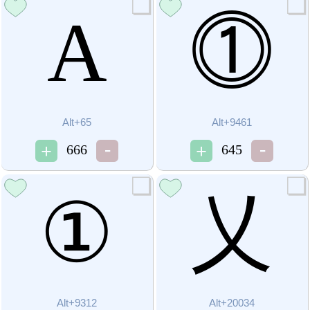
A
⓵
Alt+65
Alt+9461
666
645
①
乂
Alt+9312
Alt+20034