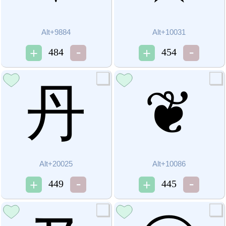
Alt+9884
Alt+10031
484
454
丹
❦
Alt+20025
Alt+10086
449
445