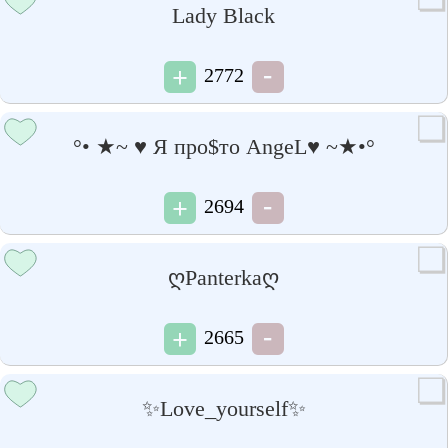
Lady Black
2772
°• ★~ ♥ Я про$то AngeL♥ ~★•°
2694
ღPanterkaღ
2665
✨Love_yourself✨