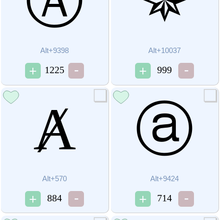
Ⓐ
✵
Alt+9398
Alt+10037
1225
999
Ⱥ
ⓐ
Alt+570
Alt+9424
884
714