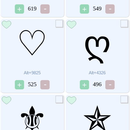
619
549
♡
ღ
Alt+9825
Alt+4326
525
496
⚜
✯