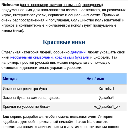
Nickname
(англ. прозвище, кличка, позывной, псевдоним)
-
придуманное имя для пользователя взамен настоящего, на различных
играх, интернет-ресурсах, сервисах и социальных сетях. Привычка
очень распространённая и популярная, большинство пользователей и
игроков в компьютерные и онлайн-игры используют придуманные
имена (ники).
Красивые ники
Отдельная категория людей, особенно
девушки
, любят украшать свои
ники
необычными символами
,
красивыми буквами
и цифрами. Так
например, простой русский ник можно переделать с помощью
символов и дополнительно украсить узорами.
Методы
Ник / имя
Изменение регистра букв
ХатабыЧ
Замена букв на символы, цифры
}{атабы4
Крылья из узоров по бокам
~o_}{атабы4_o~
Наш сервис разработан, чтобы помочь пользователям Интернет
подобрать для себя прикольный никнейм. Также Вы сможете
поделиться своим красивым ником с другими посетителями нашего