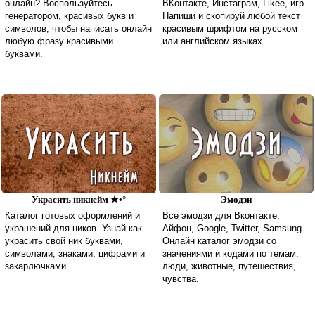
онлайн? Воспользуйтесь
ВКонтакте, Инстаграм, Likee, игр.
генератором, красивых букв и
Напиши и скопируй любой текст
символов, чтобы написать онлайн
красивым шрифтом на русском
любую фразу красивыми
или английском языках.
буквами.
Украсить никнейм ★•°
Эмодзи
Каталог готовых оформлений и
Все эмодзи для Вконтакте,
украшений для ников. Узнай как
Айфон, Google, Twitter, Samsung.
украсить свой ник буквами,
Онлайн каталог эмодзи со
символами, знаками, цифрами и
значениями и кодами по темам:
закарлючками.
люди, животные, путешествия,
чувства.