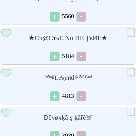
5560
★Сч@СтьЕ,Nо НЕ ȚвØЁ★
5184
༺Leͥgeͣnͫd༻ᴳᵒᵈ
4813
Ðĕvøчķã ş ķãřĕ☠️
3939