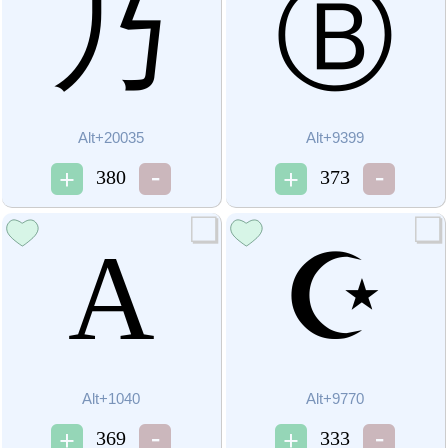
乃
Ⓑ
Alt+20035
Alt+9399
380
373
А
☪
Alt+1040
Alt+9770
369
333