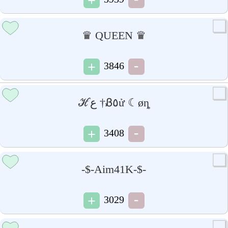
♛ QUEEN ♛
3846
ℋع †Ᏸ٥ử ☾øȵ
3408
-$-Aim41K-$-
3029