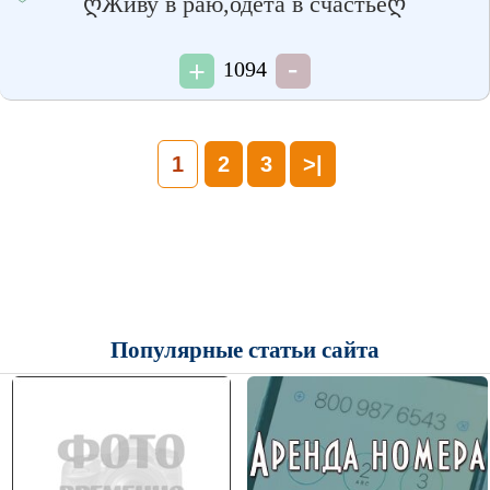
ღЖиву в раю,одета в счастьеღ
1094
1
2
3
>|
Популярные статьи сайта