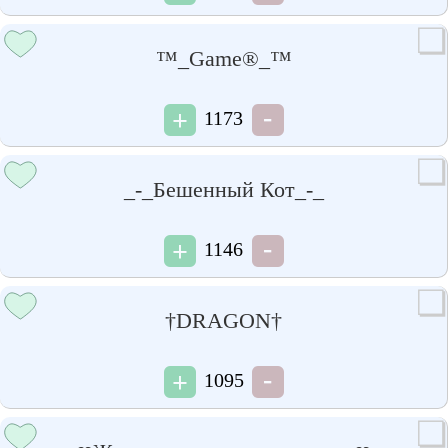
™_Game®_™
1173
_-_Бешенный Кот_-_
1146
†DRAGON†
1095