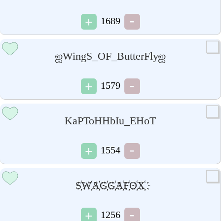
1689
ஐWingS_OF_ButterFlyஐ
1579
KaPToHHbIu_EHoT
1554
S҉W҉A҉G҉G҉A҉F҉O҉X҉
1256