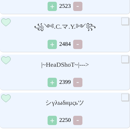
2523
꧁༺.C.マ.Y.༻꧂
2484
|~HeaDShoT~|--->
2399
シγλыδнμςьツ
2250