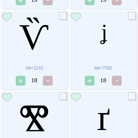
Ѷ
ᶨ
Alt+1142
Alt+7592
18
18
Ⰺ
ґ