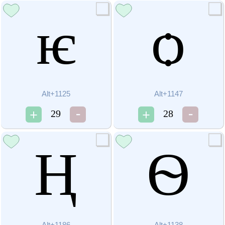
ѥ
ѻ
Alt+1125
Alt+1147
29
28
Ң
Ѳ
Alt+1186
Alt+1138