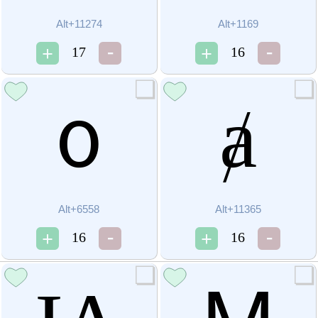
Alt+11274
Alt+1169
17
16
ᦞ
ⱥ
Alt+6558
Alt+11365
16
16