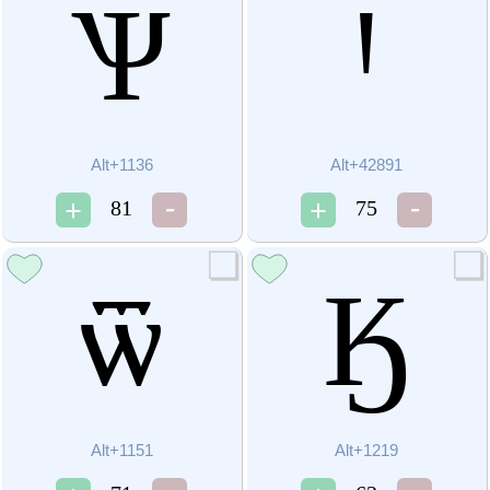
Ѱ
Ꞌ
Alt+1136
Alt+42891
81
75
ѿ
Ӄ
Alt+1151
Alt+1219