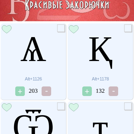
Ѧ
Қ
Alt+1126
Alt+1178
203
132
Ѿ
ҭ