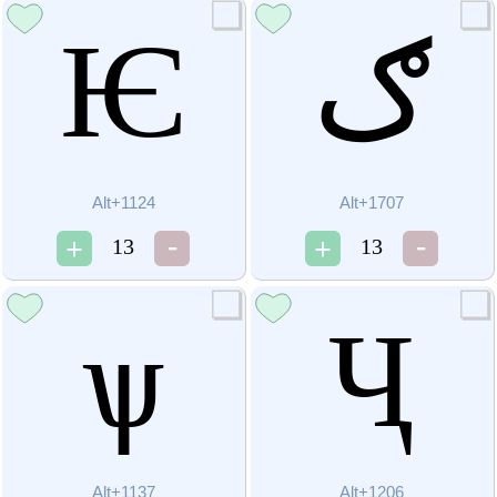
Ѥ
ګ
Alt+1124
Alt+1707
13
13
ѱ
Ҷ
Alt+1137
Alt+1206