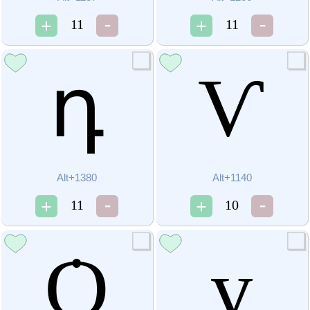
11
11
դ
Ѵ
Alt+1380
Alt+1140
11
10
Ѻ
ү