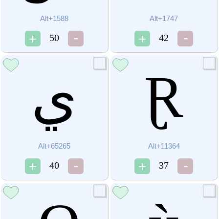
Alt+1588
Alt+1747
50
42
ﻱ
Ɽ
Alt+65265
Alt+11364
40
37