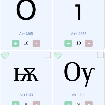
Օ
ⱜ
Alt+1365
Alt+11356
10
10
ѭ
Ѹ
Alt+1133
Alt+1144
9
9