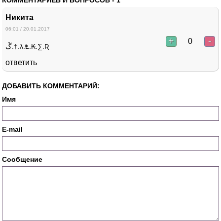
Никита
06:01 / 20.01.2017
+
-
0
ﮚ.†.λ.Ⱡ.₭.∑.Ʀ
ответить
ДОБАВИТЬ КОММЕНТАРИЙ:
Имя
E-mail
Сообщение