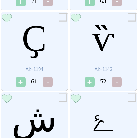
71
63
Ҫ
ѷ
Alt+1194
Alt+1143
61
52
ۓ
ش