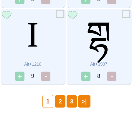
Ӏ
གྷ
Alt+1216
Alt+3907
9
8
1
2
3
>|