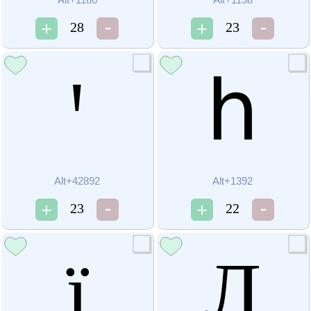
28
23
ꞌ
հ
Alt+42892
Alt+1392
23
22
ї
Ӆ