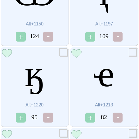
Alt+1150
Alt+1197
124
109
ӄ
ҽ
Alt+1220
Alt+1213
95
82