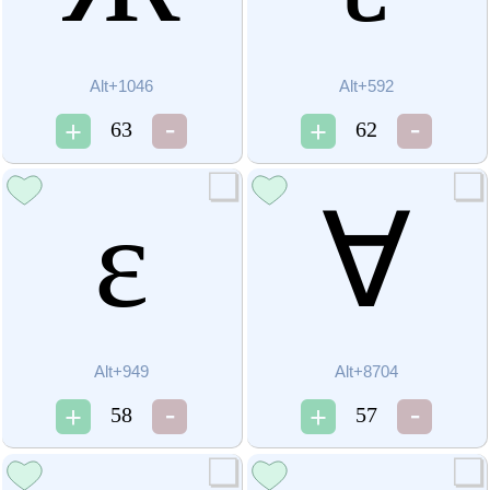
Alt+1046
Alt+592
63
62
ε
∀
Alt+949
Alt+8704
58
57