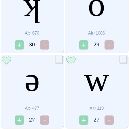
ʞ
о
Alt+670
Alt+1086
30
29
ǝ
w
Alt+477
Alt+119
27
27