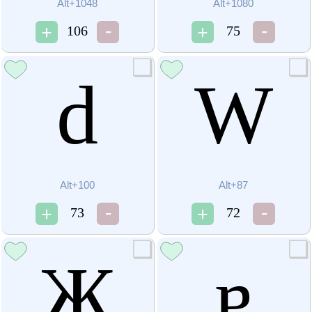
Alt+1048
Alt+1080
106
75
d
W
Alt+100
Alt+87
73
72
Ж
ɐ