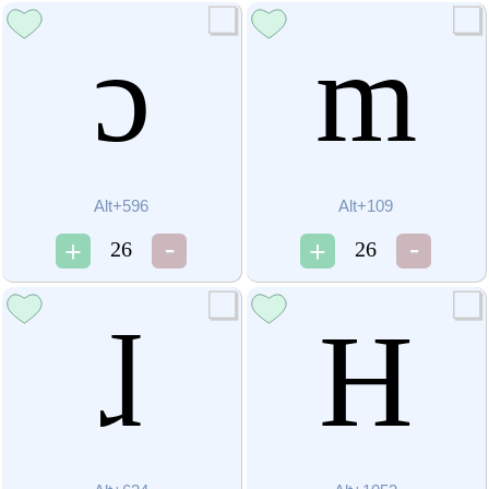
ɔ
m
Alt+596
Alt+109
26
26
ɺ
Н