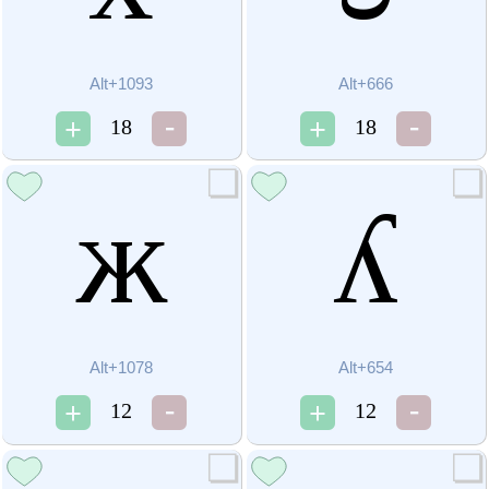
Alt+1093
Alt+666
18
18
ж
ʎ
Alt+1078
Alt+654
12
12