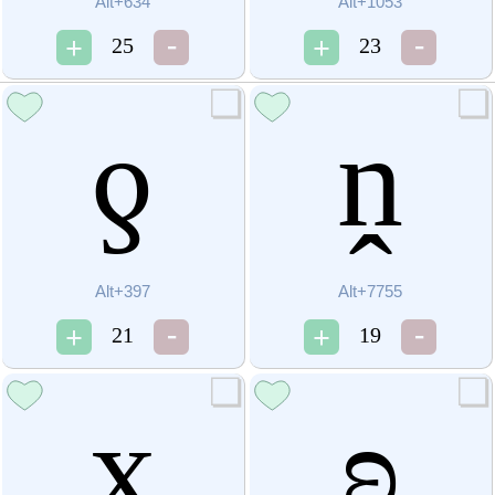
Alt+634
Alt+1053
25
23
ƍ
ṋ
Alt+397
Alt+7755
21
19
х
ʚ