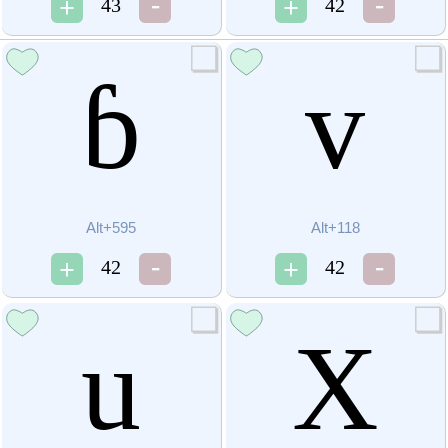
43
42
ɓ
v
Alt+595
Alt+118
42
42
u
Х