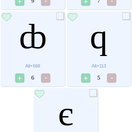
9
7
ȸ
q
Alt+568
Alt+113
6
5
є