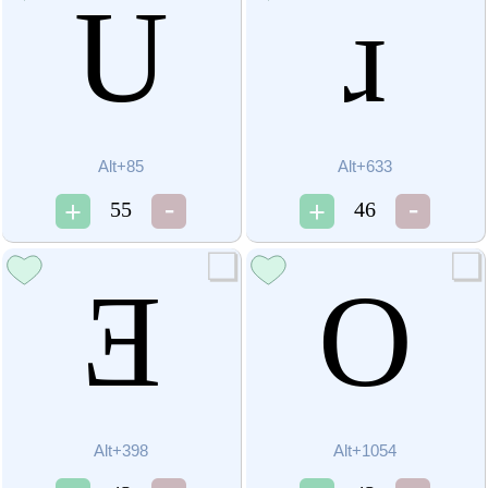
U
ɹ
Alt+85
Alt+633
55
46
Ǝ
О
Alt+398
Alt+1054