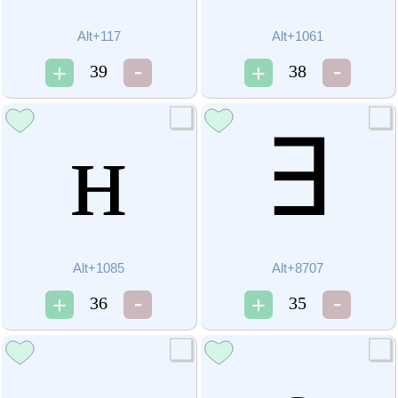
Alt+117
Alt+1061
39
38
н
∃
Alt+1085
Alt+8707
36
35