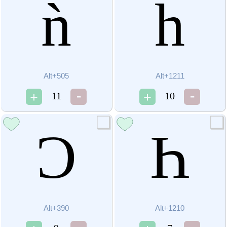
ǹ
һ
Alt+505
Alt+1211
11
10
Ɔ
Һ
Alt+390
Alt+1210