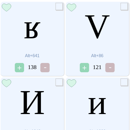
ʁ
V
Alt+641
Alt+86
138
121
И
и