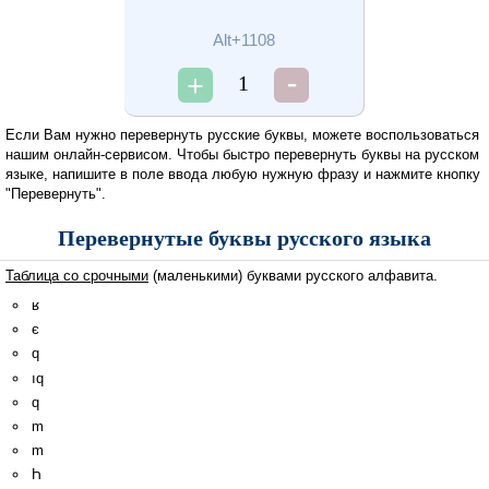
Alt+1108
1
Если Вам нужно перевернуть русские буквы, можете воспользоваться
нашим онлайн-сервисом. Чтобы быстро перевернуть буквы на русском
языке, напишите в поле ввода любую нужную фразу и нажмите кнопку
"Перевернуть".
Перевернутые буквы русского языка
Таблица со срочными
(маленькими) буквами русского алфавита.
ʁ
є
q
ıq
q
m
m
Һ