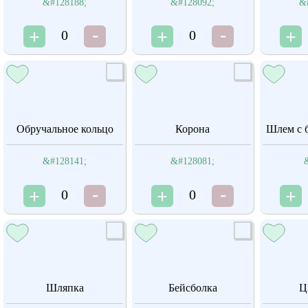
&#128188;
&#128092;
&
0
0
Обручальное кольцо
Корона
Шлем с 
&#128141;
&#128081;
0
0
Шляпка
Бейсболка
Ц