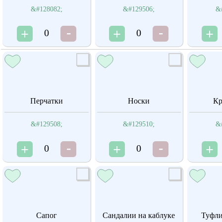
&#128082;
&#129506;
&
0
0
Перчатки
Носки
Кр
&#129508;
&#129510;
&
0
0
Сапог
Сандалии на каблуке
Туфли