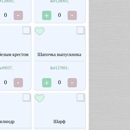
#128091;
&#128093;
0
0
белым крестом
Шапочка выпускника
&#9937;
&#127891;
0
0
илиндр
Шарф