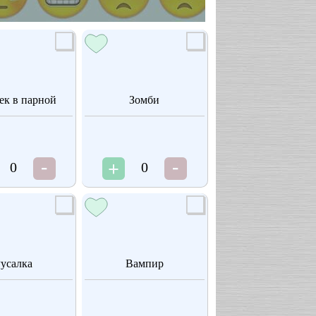
ек в парной
Зомби
0
0
усалка
Вампир