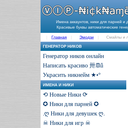
Имена аккаунтов, ники для парней и 
Красивые буквы автоматические ген
Главная
Эмодзи
Смайлы и 
ГЕНЕРАТОР НИКОВ
Генератор ников онлайн
Написать красиво 卅ᙢǖ
Украсить никнейм ★•°
ИМЕНА И НИКИ
⟲ Новые Ники ⟳
✪ Ники для парней ✪
.ღ Ники для девушек ღ.
☠ Ники для игр ☠