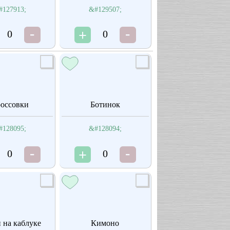
#127913;
&#129507;
0
0
оссовки
Ботинок
#128095;
&#128094;
0
0
 на каблуке
Кимоно