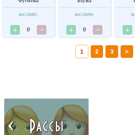
Футболка
Блузка
&#128085;
&#128090;
&
0
0
1
2
3
>