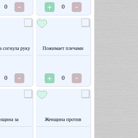
0
0
 согнула руку
Пожимает плечами
0
0
нщина за
Женщина против