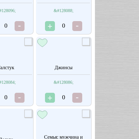
#128096;
&#128088;
0
0
алстук
Джинсы
#128084;
&#128086;
0
0
Семья: мужчина и