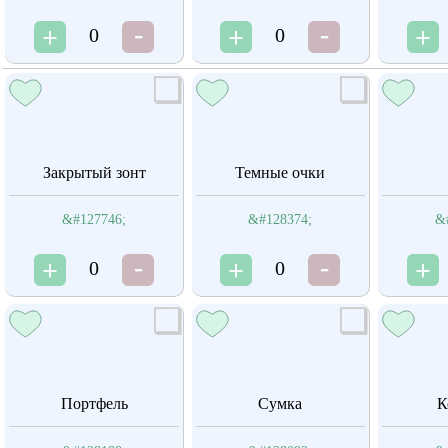
0
0
Закрытый зонт
Темные очки
&#127746;
&#128374;
&
0
0
Портфель
Сумка
К