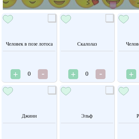
Человек в позе лотоса
Скалолаз
Челов
0
0
Джинн
Эльф
Р