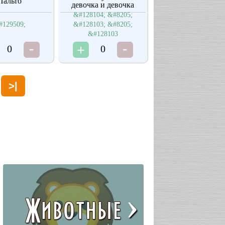
Пальто
девочка и девочка
&#128104; &#8205;
#129509;
&#128103; &#8205;
&#128103
0
0
>|