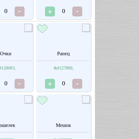
0
0
Очки
Ранец
#128083;
&#127890;
0
0
ошелек
Мешок