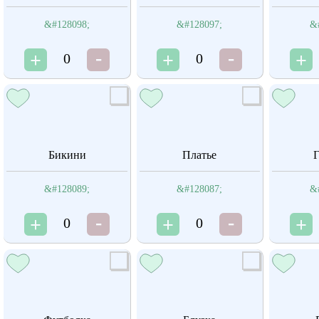
&#128098;
&#128097;
&
0
0
Бикини
Платье
Г
&#128089;
&#128087;
&
0
0