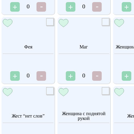
0
0
Фея
Маг
Женщина
0
0
Женщина с поднятой
Жест “нет слов”
Же
рукой