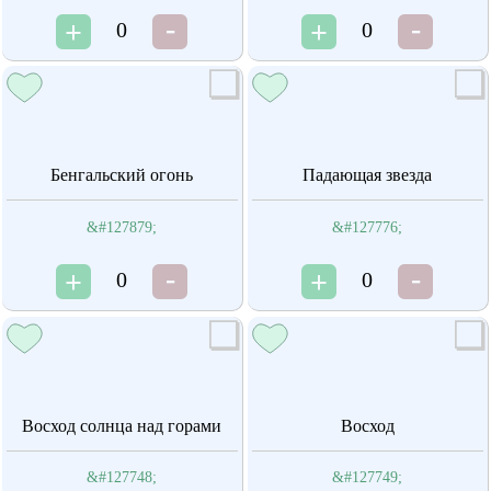
0
0
Бенгальский огонь
Падающая звезда
&#127879;
&#127776;
0
0
Восход солнца над горами
Восход
&#127748;
&#127749;