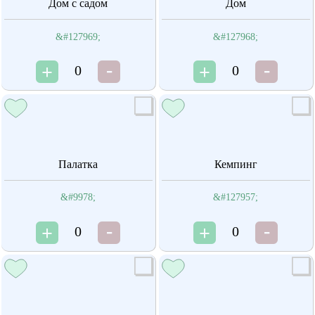
Дом с садом
Дом
&#127969;
&#127968;
0
0
Палатка
Кемпинг
&#9978;
&#127957;
0
0