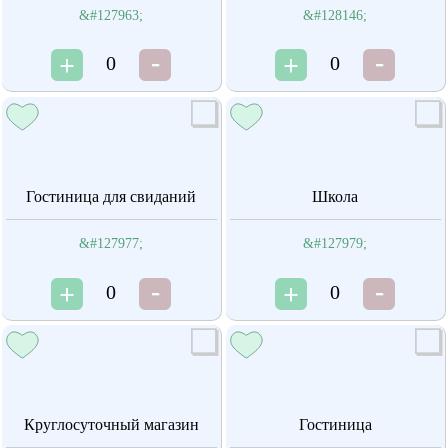
&#127963;
&#128146;
0
0
Гостиница для свиданий
Школа
&#127977;
&#127979;
0
0
Круглосуточный магазин
Гостиница