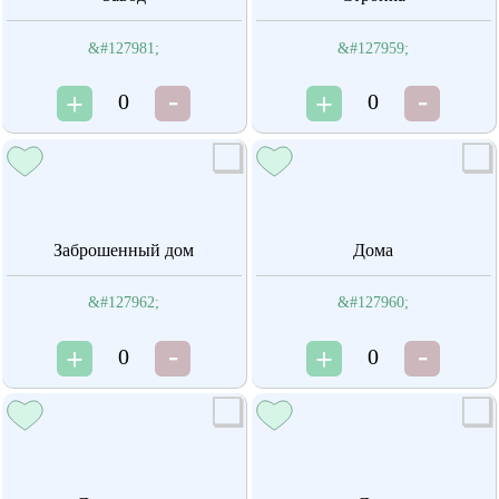
&#127981;
&#127959;
0
0
Заброшенный дом
Дома
&#127962;
&#127960;
0
0