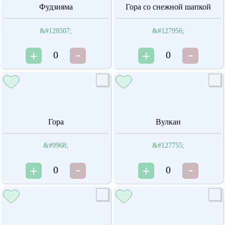
Фудзияма
Гора со снежной шапкой
&#128507;
&#127956;
0
0
Гора
Вулкан
&#9968;
&#127755;
0
0