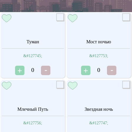
Туман
Мост ночью
&#127745;
&#127753;
0
0
Млечный Путь
Звездная ночь
&#127756;
&#127747;