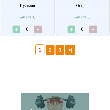
Пустыня
Остров
&#127964;
&#127965;
0
0
1
2
3
>|