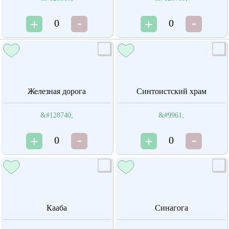
0
0
Железная дорога
Синтоистский храм
&#128740;
&#9961;
0
0
Кааба
Синагога