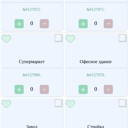
&#127972;
&#127971;
0
0
Супермаркет
Офисное здание
&#127980;
&#127970;
0
0
Завод
Стройка