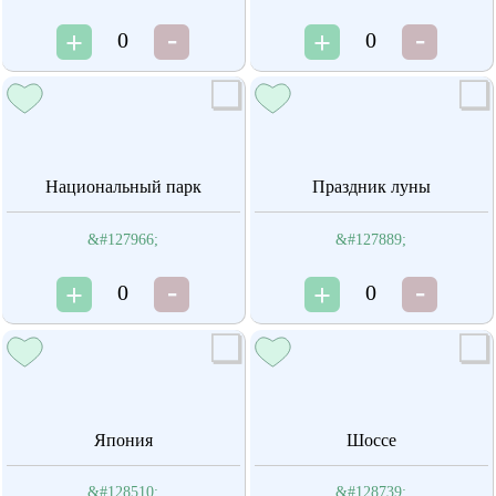
0
0
Национальный парк
Праздник луны
&#127966;
&#127889;
0
0
Япония
Шоссе
&#128510;
&#128739;