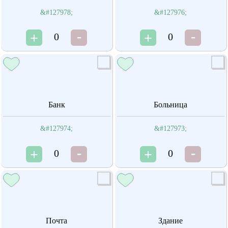
&#127978;
&#127976;
0
0
Банк
Больница
&#127974;
&#127973;
0
0
Почта
Здание