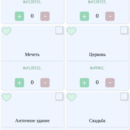
&#128331;
&#128333;
0
0
Мечеть
Церковь
&#128332;
&#9962;
0
0
Античное здание
Свадьба