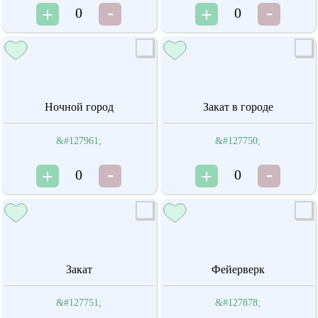
0
0
Ночной город
Закат в городе
&#127961;
&#127750;
0
0
Закат
Фейерверк
&#127751;
&#127878;