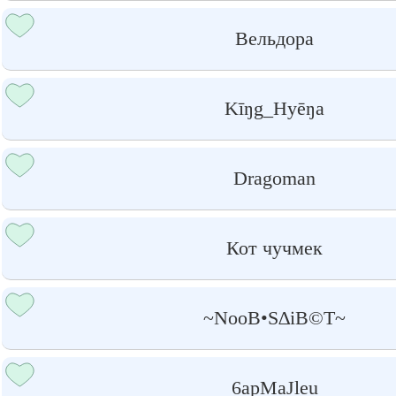
Вельдора
Kīŋg_Hyēŋa
Dragoman
Кот чучмек
~NooB•S∆iB©T~
6apMaJleu