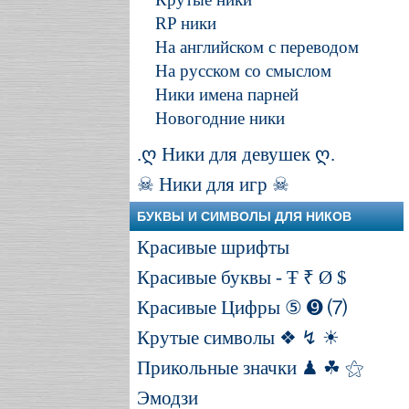
RP ники
На английском с переводом
На русском со смыслом
Ники имена парней
Новогодние ники
.ღ Ники для девушек ღ.
☠ Ники для игр ☠
БУКВЫ И СИМВОЛЫ ДЛЯ НИКОВ
Красивые шрифты
Красивые буквы - Ŧ ₹ Ø $
Красивые Цифры ⑤ ➒ ⑺
Крутые символы ❖ ↯ ☀
Прикольные значки ♟ ☘ ⚝
Эмодзи