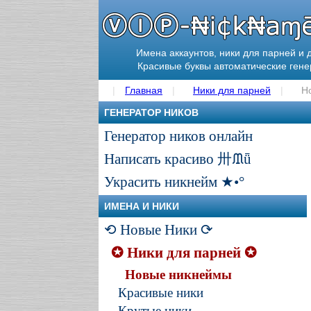
Имена аккаунтов, ники для парней и 
Красивые буквы автоматические ген
Главная
Ники для парней
Н
ГЕНЕРАТОР НИКОВ
Генератор ников онлайн
Написать красиво 卅ᙢǖ
Украсить никнейм ★•°
ИМЕНА И НИКИ
⟲ Новые Ники ⟳
✪ Ники для парней ✪
Новые никнеймы
Красивые ники
Крутые ники