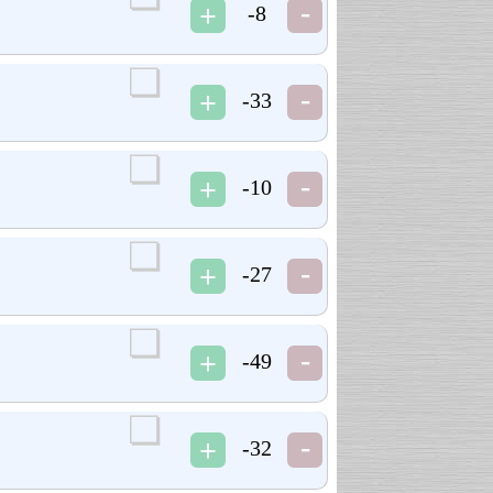
-8
-33
-10
-27
-49
-32