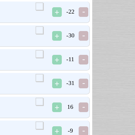
-22
-30
-11
-31
16
-9