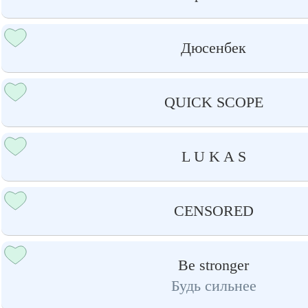
Дюсенбек
QUICK SCOPE
L U K A S
CENSORED
Be stronger
Будь сильнее