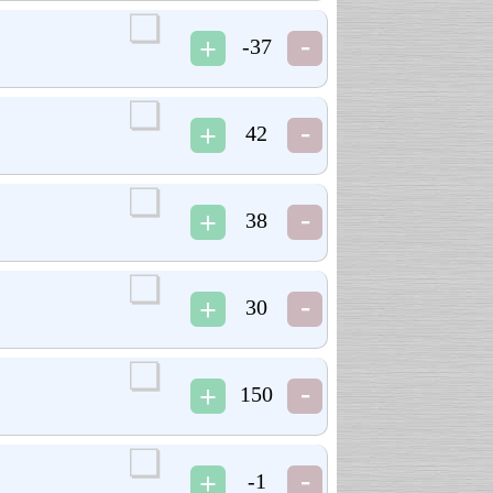
-37
42
38
30
150
-1