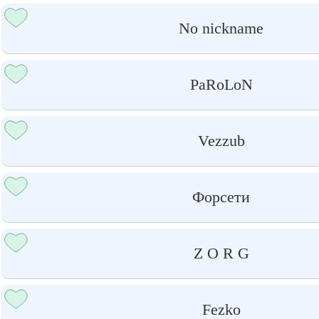
No nickname
PaRoLoN
Vezzub
Форсети
Z O R G
Fezko