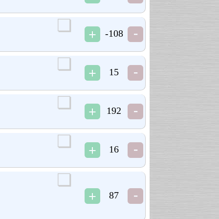
-108
15
192
16
87