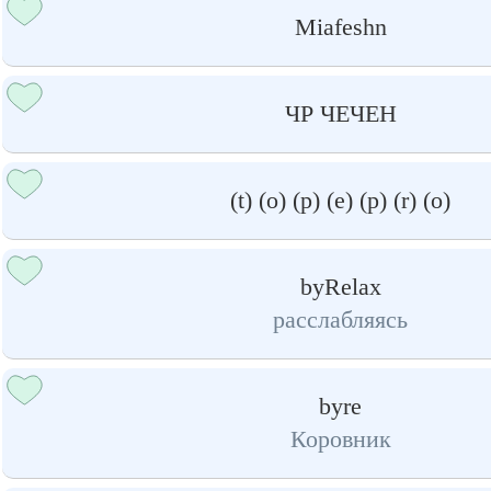
Miafeshn
ЧР ЧЕЧЕН
(t) (o) (p) (e) (p) (r) (o)
byRelax
расслабляясь
byre
Коровник