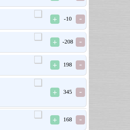
-10
-208
198
345
168