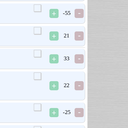
-55
21
33
22
-25