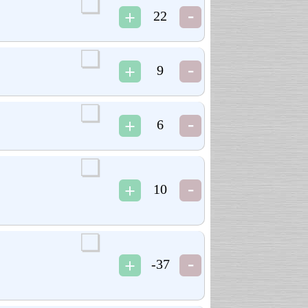
22
9
6
10
-37