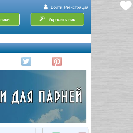
Войти
Регистрация
ники
Украсить ник