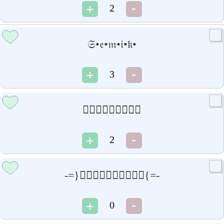
2
𝔖•𝔢•𝔪•𝔦•𝔨•
3
𝒮𝒺𝓂𝒺𝓃𝒸𝒽𝒾𝓀
2
-=}𝒮𝒺𝓂𝒺𝓃𝓊𝓈𝒽𝓀𝒶{=-
0