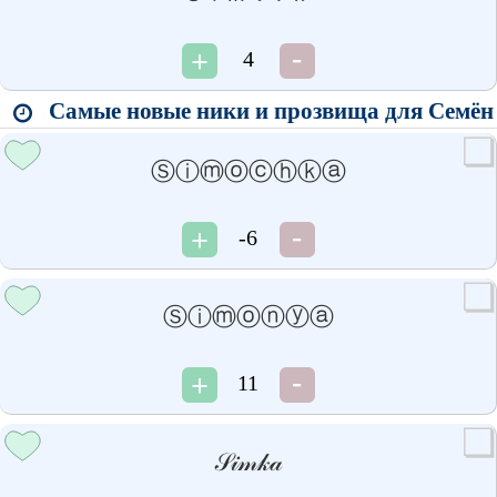
4
Самые новые ники и прозвища для Семён
Ⓢⓘⓜⓞⓒⓗⓚⓐ
-6
Ⓢⓘⓜⓞⓝⓨⓐ
11
𝒮𝒾𝓂𝓀𝒶