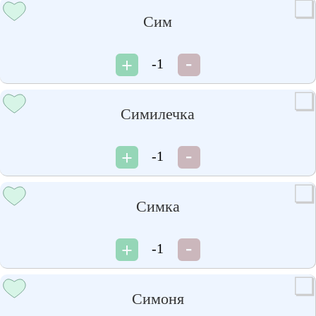
Сим
-1
Симилечка
-1
Симка
-1
Симоня