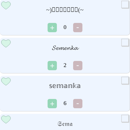
~)𝒮𝒺𝓂𝒺𝓃𝓄𝓀(~
0
𝓢𝓮𝓶𝓮𝓷𝓴𝓪
2
𝕤𝕖𝕞𝕒𝕟𝕜𝕒
6
𝔖𝔢𝔪𝔞