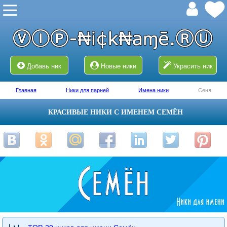
Добавь ник
Новые ники
Украсить ник
Главная
Ники для парней
Имена ники
Сеня
КРАСИВЫЕ НИКИ С ИМЕНЕМ СЕМЁН