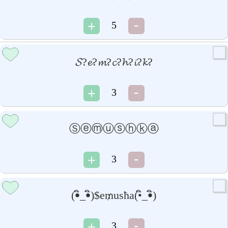
5
𝓢?𝓮?𝓶?𝓬?𝓱?𝓲?𝓴?
3
Ⓢⓔⓜⓤⓢⓗⓚⓐ
3
(•ิ_•ิ)$e₥usħa(•ิ_•ิ)
3