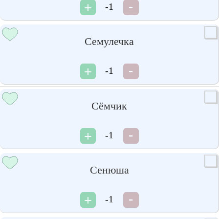
-1
Семулечка
-1
Сёмчик
-1
Сенюша
-1