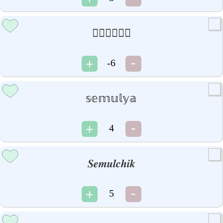
𝒮𝒺𝓂𝓊𝒽𝒶
-6
𝕤𝕖𝕞𝕦𝕝𝕪𝕒
4
𝑺𝒆𝒎𝒖𝒍𝒄𝒉𝒊𝒌
5