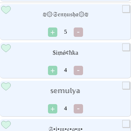
₪۞𝔖𝔢𝔫𝔶𝔲𝔰𝔥𝔞۞₪
5
$i₥ǿ¢ħҟa
4
𝕤𝕖𝕞𝕦𝕝𝕪𝕒
4
𝔖•𝔦•𝔪•𝔢•𝔬•𝔫•