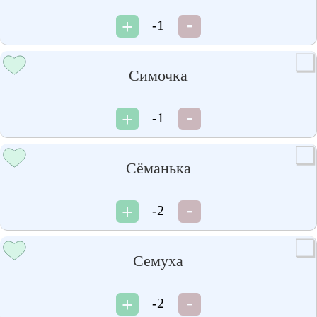
-1
Симочка
-1
Сёманька
-2
Семуха
-2