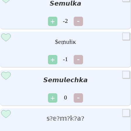
𝙎𝙚𝙢𝙪𝙡𝙠𝙖
-2
$e₥uⱡiҝ
-1
𝙎𝙚𝙢𝙪𝙡𝙚𝙘𝙝𝙠𝙖
0
𝕤?𝕖?𝕞?𝕜?𝕒?