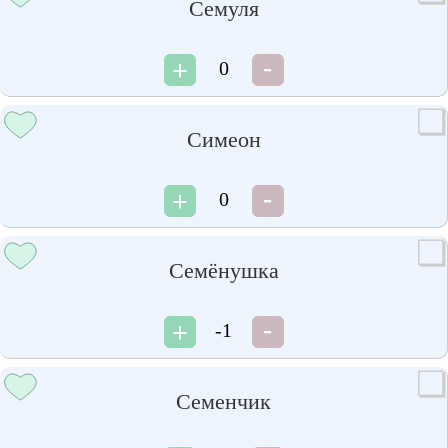
Семуля
0
Симеон
0
Семёнушка
-1
Семенчик