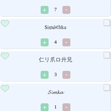
7
$i₥ǿ¢ħҟa
4
仁リ爪ロ廾兄
3
𝓢𝓲𝓶𝓴𝓪
1