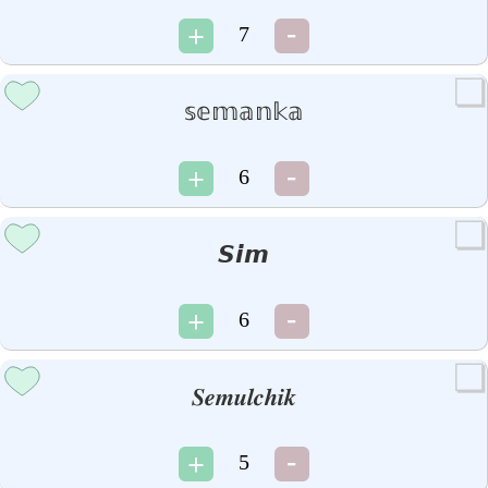
7
𝕤𝕖𝕞𝕒𝕟𝕜𝕒
6
𝙎𝙞𝙢
6
𝑺𝒆𝒎𝒖𝒍𝒄𝒉𝒊𝒌
5