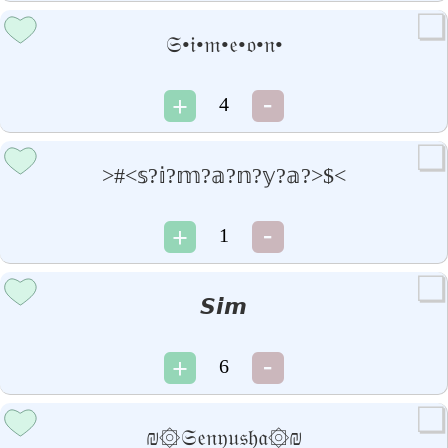
𝔖•𝔦•𝔪•𝔢•𝔬•𝔫•
4
>#<𝕤?𝕚?𝕞?𝕒?𝕟?𝕪?𝕒?>$<
1
𝙎𝙞𝙢
6
₪۞𝔖𝔢𝔫𝔶𝔲𝔰𝔥𝔞۞₪