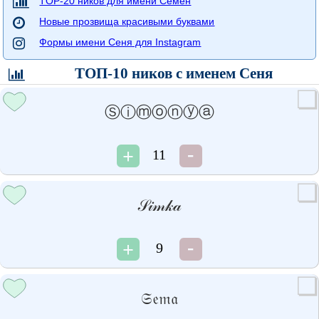
TOP-20 ников для имени Семён
Новые прозвища красивыми буквами
Формы имени Сеня для Instagram
ТОП-10 ников с именем Сеня
Ⓢⓘⓜⓞⓝⓨⓐ
11
𝒮𝒾𝓂𝓀𝒶
9
𝔖𝔢𝔪𝔞