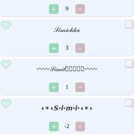
9
𝒮𝒾𝓂𝒾𝒸𝒽𝓀𝒶
3
〰〰𝒮𝒾𝓂𝒾𝓁𝒺𝒸𝒽𝓀𝒶〰〰
1
◖✴◗𝙎•𝙞•𝙢•𝙞•◖✴◗
-2