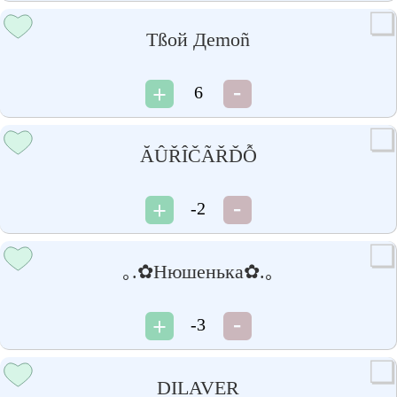
Tßой Дemоñ
6
ĂÛŘÎČÃŘĎỖ
-2
｡.✿Нюшенька✿.｡
-3
DILAVER