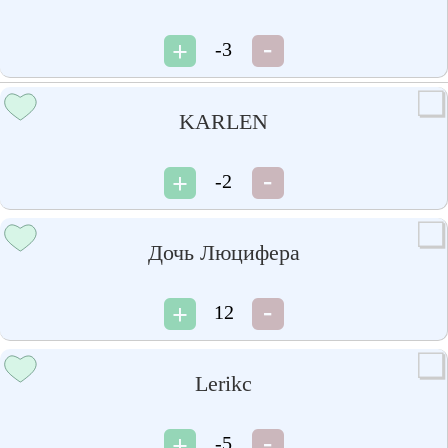
-3
KARLEN
-2
Дочь Люцифера
12
Lerikc
-5