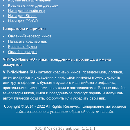
Крутые ники для парней
Красивые ники для девушек
Ники для онлайн-игр
Ники для Steam
Ники для CS:GO
Генераторы и шрифты
Онлайн-Генератор ников
Написать красиво ник
Красивые буквы
Онлайн шрифты
VIP-NickName.RU - ники, псевдонимы, прозвища и имена
аккаунтов
VIP-NickName.RU
- каталог красивых ников, псевдонимов, логинов,
имён аккаунтов и украшений к ним. Свой никнейм можно украсить
или круто оформить буквами русского и английского алфавита,
прикольными символами, значками и закарлючками. Разные онлайн-
генераторы ников, имён и псевдонимов помогут парням и девушкам
автоматически создать, оформить или украсить свой ник.
Copyright © 2014 - 2022 All Rights Reserved. Копирование материалов
сайта разрешено с указанием обратной ссылки на сайт.
0.0148 / 08.08.26 /
unknown
.
1
.
1
.
1
.
1