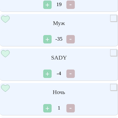
19
Муж
-35
SADY
-4
Ночь
1