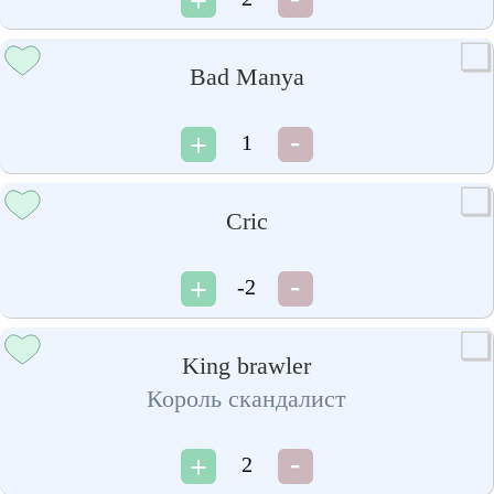
Bad Manya
1
Cric
-2
King brawler
Король скандалист
2