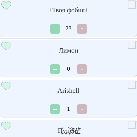
+Твоя фобия+
23
Лимон
0
Arishell
1
П̼̟̾̓у͉͈̞̺п̦̻̭̈́́̄с͔ͩ̍ͫͥ̈́̃и̼͓̣̼̝ͥ̇̓͑͟г̬̰̥̦̙̍̈́ͤ̆͐̃̒