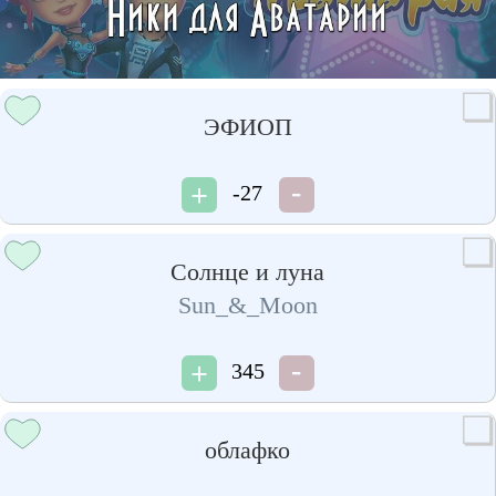
ЭФИОП
-27
Солнце и луна
Sun_&_Moon
345
облафко