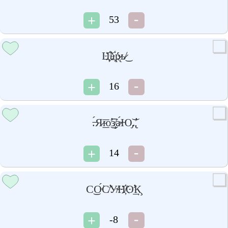
53
Ц͏҉̛а҉҉р̷̨ь̸̷͜
16
.̶́Я̷͟͞ю̛͜͡з̸̧а̷̴́Ю̡͝.̢̢̛
14
С͜О̵́͘С̸̛У̴̸Н҉͏̸О̛̛͢К̧
-8