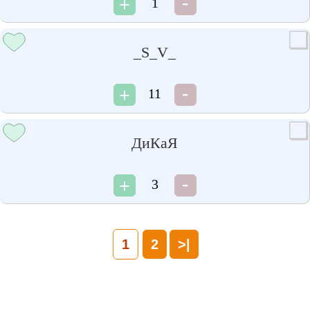
1
_S_V_
11
ДиКаЯ
3
1
2
>|