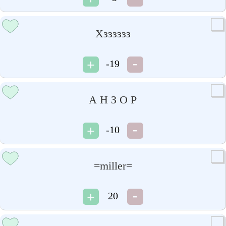
Хзззззз
-19
А Н З О Р
-10
=miller=
20