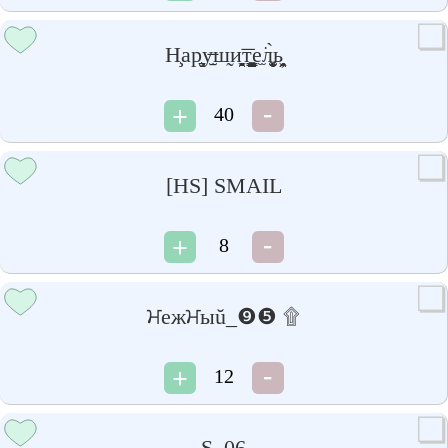
Н̧ар̧̮̱у̶̫̠ш̰и̻̬̗͈̯͞т͚̺̞͇͍̭̹е̫͘л͙͈͚̮̜̀ͅь̗̯̦͖͙
40
[HS] SMAIL
8
ਮежਮыŭ_❾❺ ۩
12
S_06