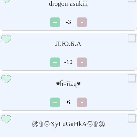
drogon asukiii
-3
Л.Ю.Б.А
-10
♥ȟ¤ñ£ɥ♥
6
㊗۩۞XyLuGaHkA۞۩㊗