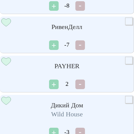
-8
РивенДелл
-7
PAYHER
2
Дикий Дом
Wild House
-3