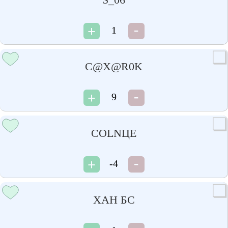
1
C@X@R0K
9
COLNЦE
-4
ХАН БС