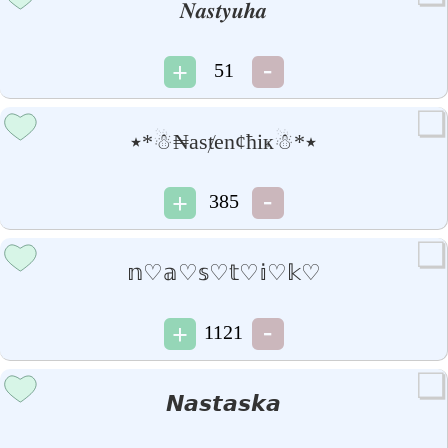
𝑵𝒂𝒔𝒕𝒚𝒖𝒉𝒂
51
٭*☃₦asⱦen¢ħiҝ☃*٭
385
𝕟♡𝕒♡𝕤♡𝕥♡𝕚♡𝕜♡
1121
𝙉𝙖𝙨𝙩𝙖𝙨𝙠𝙖