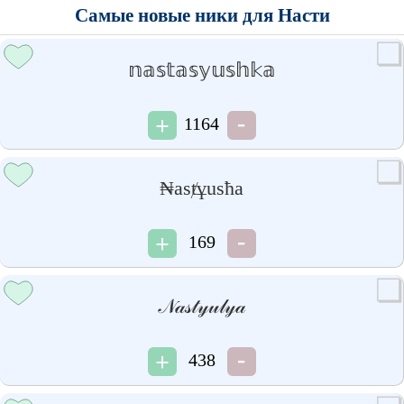
Самые новые ники для Насти
𝕟𝕒𝕤𝕥𝕒𝕤𝕪𝕦𝕤𝕙𝕜𝕒
1164
₦asⱦұusħa
169
𝒩𝒶𝓈𝓉𝓎𝓊𝓁𝓎𝒶
438