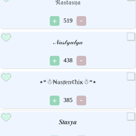
𝔑𝔞𝔰𝔱𝔞𝔰𝔶𝔞
519
𝒩𝒶𝓈𝓉𝓎𝓊𝓁𝓎𝒶
438
٭*☃₦asⱦen¢ħiҝ☃*٭
385
𝑺𝒕𝒂𝒔𝒚𝒂