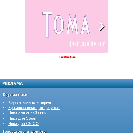
ТАМАРА
РЕКЛАМА
Крутые ники
Крутые ники для парней
Красивые ники для девушек
Ники для онлайн-игр
Ники для Steam
Ники для CS:GO
Генераторы и шрифты