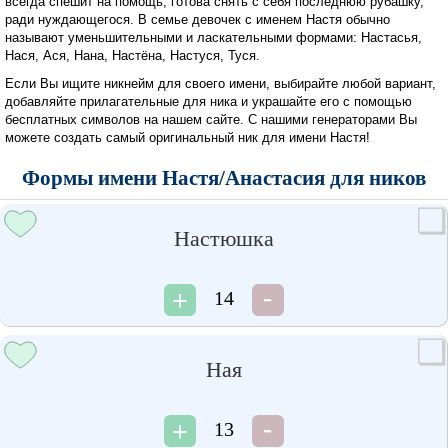
всегда спешит на помощь, готова снять с себя последнюю рубашку,
ради нуждающегося. В семье девочек с именем Настя обычно
называют уменьшительными и ласкательными формами: Настасья,
Нася, Ася, Нана, Настёна, Настуся, Туся.
Если Вы ищите никнейм для своего имени, выбирайте любой вариант,
добавляйте прилагательные для ника и украшайте его с помощью
бесплатных символов на нашем сайте. С нашими генераторами Вы
можете создать самый оригинальный ник для имени Настя!
Формы имени Настя/Анастасия для ников
Настюшка
14
Ная
13