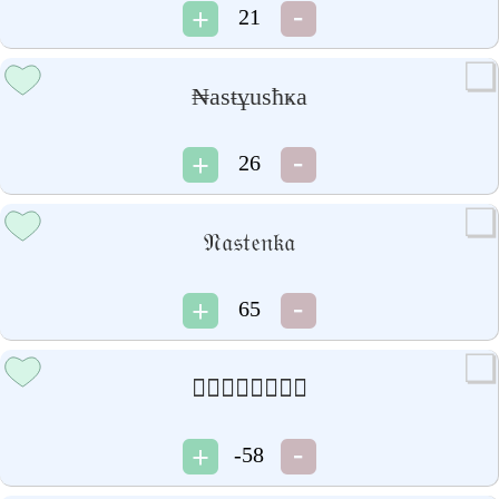
21
₦asŧұusħҝa
26
𝔑𝔞𝔰𝔱𝔢𝔫𝔨𝔞
65
𝒩𝒶𝓈𝓉𝒺𝓃𝓀𝒶
-58