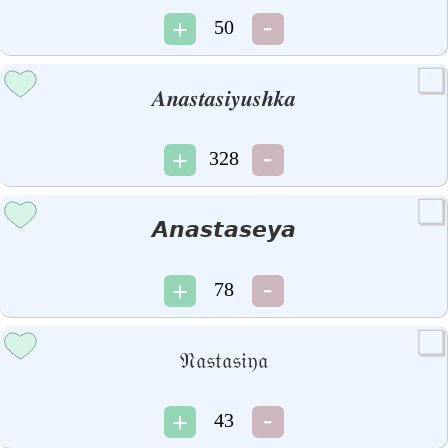
50
𝑨𝒏𝒂𝒔𝒕𝒂𝒔𝒊𝒚𝒖𝒔𝒉𝒌𝒂
328
𝘼𝙣𝙖𝙨𝙩𝙖𝙨𝙚𝙮𝙖
78
𝔑𝔞𝔰𝔱𝔞𝔰𝔦𝔶𝔞
43