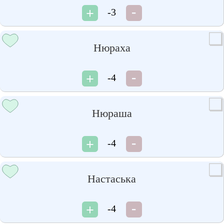
-3
Нюраха
-4
Нюраша
-4
Настаська
-4