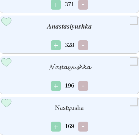
371
𝑨𝒏𝒂𝒔𝒕𝒂𝒔𝒊𝒚𝒖𝒔𝒉𝒌𝒂
328
𝓝𝓪𝓼𝓽𝓪𝓼𝔂𝓾𝓼𝓱𝓴𝓪
196
₦asⱦұusħa
169