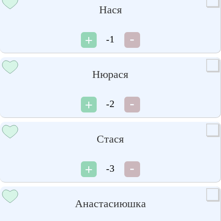
Нася
-1
Нюрася
-2
Стася
-3
Анастасиюшка