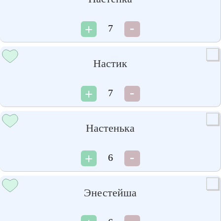
7
Настик
7
Настенька
6
Энестейша