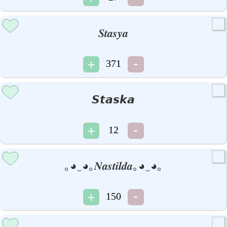
𝑺𝒕𝒂𝒔𝒚𝒂
371
𝙎𝙩𝙖𝙨𝙠𝙖
12
｡◕‿◕｡𝑵𝒂𝒔𝒕𝒊𝒍𝒅𝒂｡◕‿◕｡
150