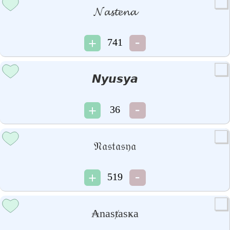
𝓝𝓪𝓼𝓽𝓮𝓷𝓪
741
𝙉𝙮𝙪𝙨𝙮𝙖
36
𝔑𝔞𝔰𝔱𝔞𝔰𝔶𝔞
519
₳nasⱦasҝa