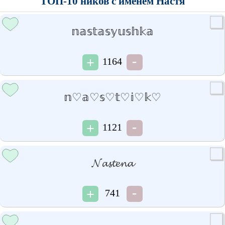
ТОП-10 ников с именем Настя
𝕟𝕒𝕤𝕥𝕒𝕤𝕪𝕦𝕤𝕙𝕜𝕒
1164
𝕟♡𝕒♡𝕤♡𝕥♡𝕚♡𝕜♡
1121
𝓝𝓪𝓼𝓽𝓮𝓷𝓪
741