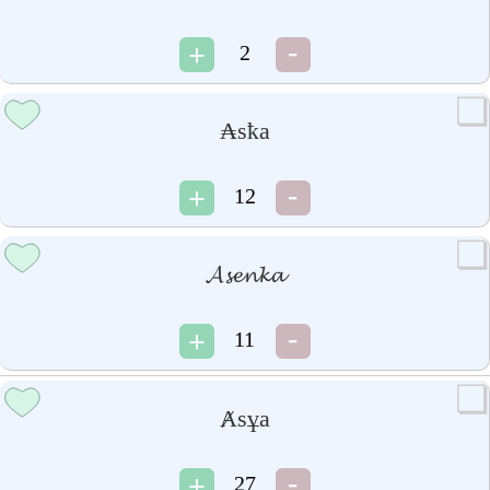
2
₳sҟa
12
𝓐𝓼𝓮𝓷𝓴𝓪
11
Ⱥsұa
27