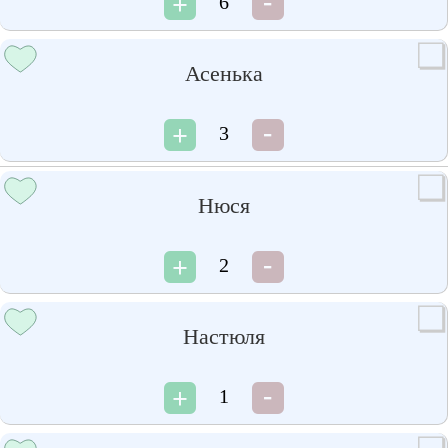
6
Асенька
3
Нюся
2
Настюля
1