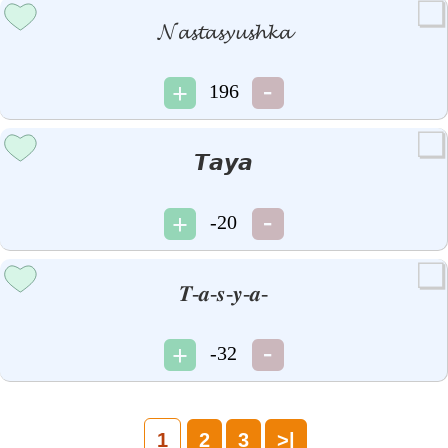
𝓝𝓪𝓼𝓽𝓪𝓼𝔂𝓾𝓼𝓱𝓴𝓪
196
𝙏𝙖𝙮𝙖
-20
𝑻-𝒂-𝒔-𝒚-𝒂-
-32
1
2
3
>|