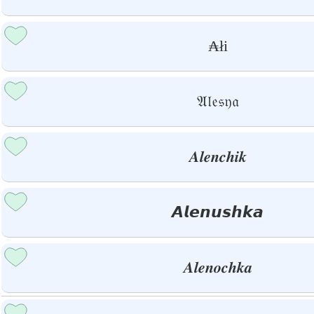
₳łi
𝔄𝔩𝔢𝔰𝔶𝔞
𝑨𝒍𝒆𝒏𝒄𝒉𝒊𝒌
𝘼𝙡𝙚𝙣𝙪𝙨𝙝𝙠𝙖
𝑨𝒍𝒆𝒏𝒐𝒄𝒉𝒌𝒂