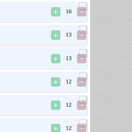
16
13
13
12
12
12