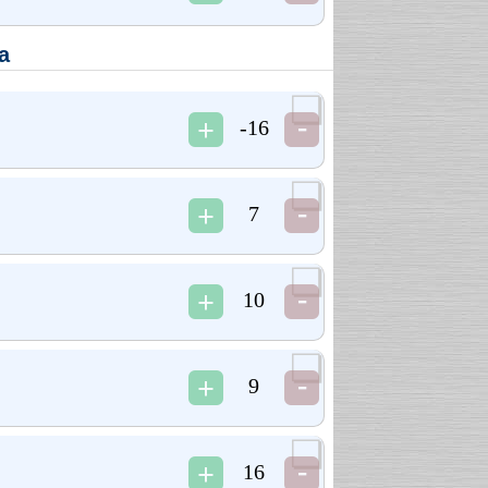
а
-16
7
10
9
16