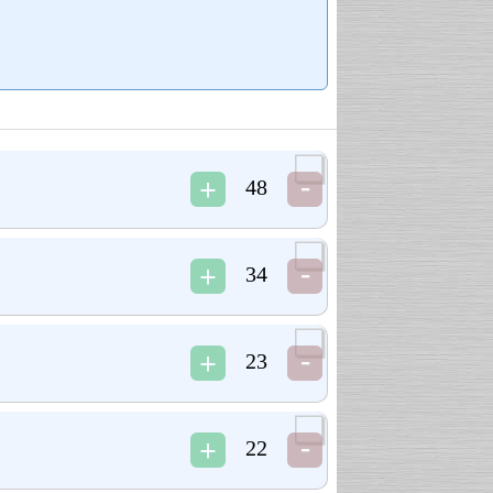
48
34
23
22