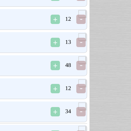
12
13
48
12
34