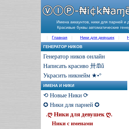
Имена аккаунтов, ники для парней и 
Красивые буквы автоматические ген
Главная
Ники для девушек
ГЕНЕРАТОР НИКОВ
Генератор ников онлайн
Написать красиво 卅ᙢǖ
Украсить никнейм ★•°
ИМЕНА И НИКИ
⟲ Новые Ники ⟳
✪ Ники для парней ✪
.ღ Ники для девушек ღ.
Ники с именами