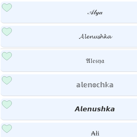
𝒜𝓁𝓎𝒶
𝓐𝓵𝓮𝓷𝓾𝓼𝓱𝓴𝓪
𝔄𝔩𝔢𝔰𝔶𝔞
𝕒𝕝𝕖𝕟𝕠𝕔𝕙𝕜𝕒
𝘼𝙡𝙚𝙣𝙪𝙨𝙝𝙠𝙖
₳łi