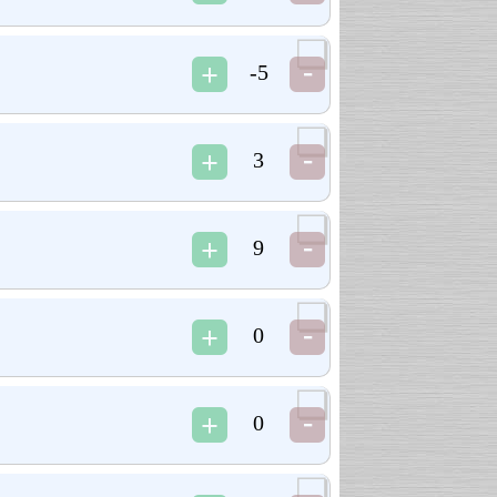
-5
3
9
0
0