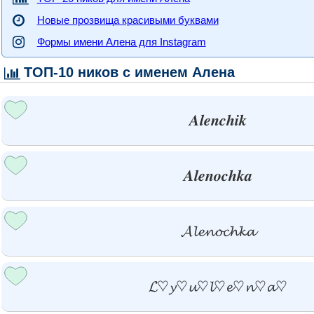
Новые прозвища красивыми буквами
Формы имени Алена для Instagram
ТОП-10 ников с именем Алена
𝑨𝒍𝒆𝒏𝒄𝒉𝒊𝒌
𝑨𝒍𝒆𝒏𝒐𝒄𝒉𝒌𝒂
𝓐𝓵𝓮𝓷𝓸𝓬𝓱𝓴𝓪
𝓛♡𝔂♡𝓾♡𝓵♡𝓮♡𝓷♡𝓪♡