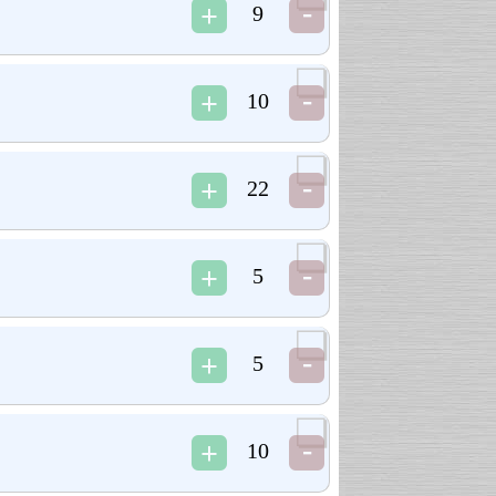
9
10
22
5
5
10