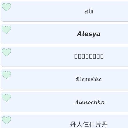
𝕒𝕝𝕚
𝘼𝙡𝙚𝙨𝙮𝙖
𝒜𝓁𝒺𝓃𝒸𝒽𝒾𝓀
𝔄𝔩𝔢𝔫𝔲𝔰𝔥𝔨𝔞
𝓐𝓵𝓮𝓷𝓸𝓬𝓱𝓴𝓪
丹人仨什片丹