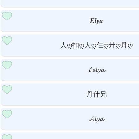
𝑬𝒍𝒚𝒂
人ღ扣ღ人ღ仨ღ廾ღ丹ღ
𝓛𝓮𝓵𝔂𝓪
丹什兄
𝓐𝓵𝔂𝓪