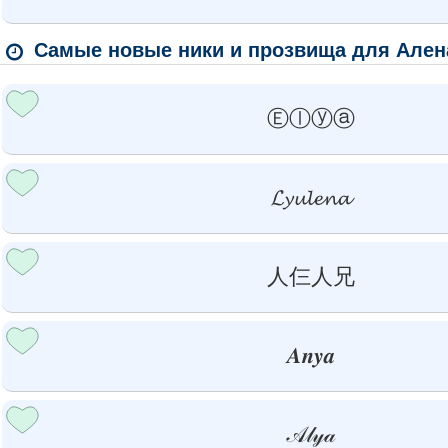
Самые новые ники и прозвища для Ален
Ⓔⓛⓨⓐ
𝓛𝔂𝓾𝓵𝓮𝓷𝓪
人仨人兄
𝑨𝒏𝒚𝒂
𝒜𝓁𝓎𝒶