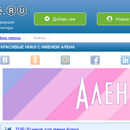
Добавь ник
Новые 
девушек
ераторы
Ники имена
Алена
КРАСИВЫЕ НИКИ С ИМЕНЕМ АЛЕНА
TOP-20 ников для имени Алена