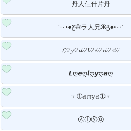
丹人仨什片丹
˙·٠•●Ƹ̴Ӂ̴ラ人兄Ӂ̴Ʒ●•٠·˙
𝓛♡𝔂♡𝓾♡𝓵♡𝓮♡𝓷♡𝓪♡
𝙇ღ𝙚ღ𝙡ღ𝙮ღ𝙖ღ
☜➀𝕒𝕟𝕪𝕒➀☞
Ⓐⓛⓨⓐ