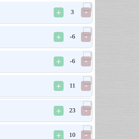
3
-6
-6
11
23
10